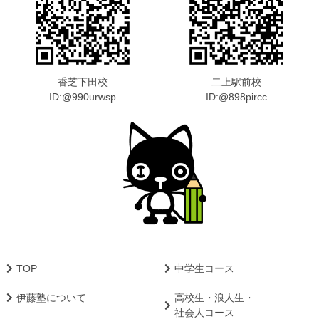
香芝下田校
二上駅前校
ID:@990urwsp
ID:@898pircc
TOP
中学生コース
伊藤塾について
高校生・浪人生・
社会人コース