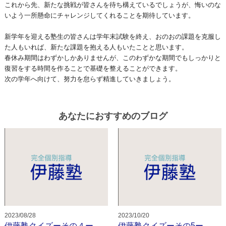
これから先、新たな挑戦が皆さんを待ち構えているでしょうが、
悔いのな
お問い合わせ
いよう一所懸命にチャレンジしてくれることを期待してい
ます。
校舎
新学年を迎える塾生の皆さんは学年末試験を終え、
おのおの課題を克服し
た人もいれば、
新たな課題を抱える人もいたことと思います。
春休み期間はわずかしかありませんが、
このわずかな期間でもしっかりと
校舎紹介
復習をする時間を作ることで基礎
を整えることができます。
次の学年へ向けて、
努力を怠らず精進していきましょう。
香芝下田校
二上駅前校
あなたにおすすめのブログ
オンライン校
コース
小学生コース
中学生コース
2023/08/28
2023/10/20
高校生・大学受験・社会人コース
伊藤塾クイズーその４ー
伊藤塾クイズーその5ー