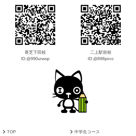
香芝下田校
二上駅前校
ID:@990urwsp
ID:@898pircc
TOP
中学生コース