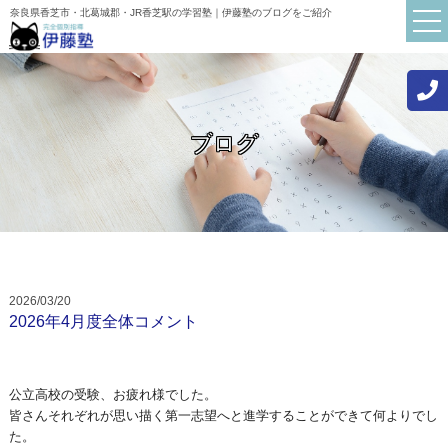
奈良県香芝市・北葛城郡・JR香芝駅の学習塾｜伊藤塾のブログをご紹介
ブログ
TOP
伊藤塾について
講師紹介
初めての方へ
2026/03/20
お知らせ
2026年4月度全体コメント
ブログ
よくある質問
公立高校の受験、お疲れ様でした。
皆さんそれぞれが思い描く第一志望へと進学することができて何よ
りでし
保護者・生徒の声
た。