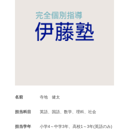
お問い合わせ
校舎
校舎紹介
香芝下田校
二上駅前校
オンライン校
コース
名前
寺地 健太
小学生コース
担当科目
英語、国語、数学、理科、社会
中学生コース
高校生・大学受験・社会人コース
担当学年
小学4～中学3年、高校1～3年(英語のみ)