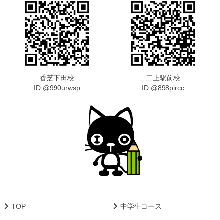
香芝下田校
二上駅前校
ID:@990urwsp
ID:@898pircc
TOP
中学生コース