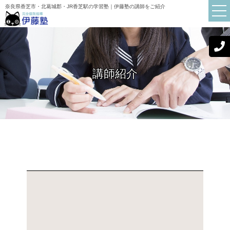
奈良県香芝市・北葛城郡・JR香芝駅の学習塾｜伊藤塾の講師をご紹介
講師紹介
TOP
伊藤塾について
講師紹介
初めての方へ
お知らせ
ブログ
よくある質問
保護者・生徒の声