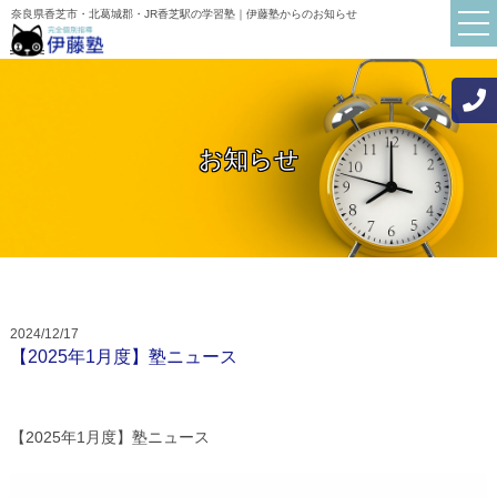
奈良県香芝市・北葛城郡・JR香芝駅の学習塾｜伊藤塾からのお知らせ
お知らせ
TOP
伊藤塾について
講師紹介
初めての方へ
2024/12/17
お知らせ
【2025年1月度】塾ニュース
ブログ
よくある質問
【2025年1月度】塾ニュース
保護者・生徒の声