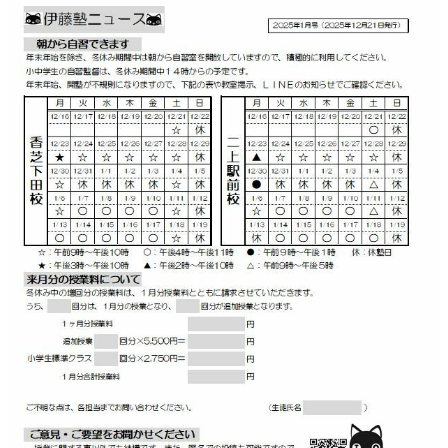
お問い合わせ
校舎
校舎紹介
香芝下田校
二上駅前校
オンライン校
コース
小学生コース
中学生コース
高校生・大学受験・社会人コース